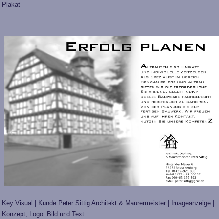
Plakat
Key Visual | Kunde Peter Sittig Architekt & Maurermeister | Imageanzeige |
Konzept, Logo, Bild und Text