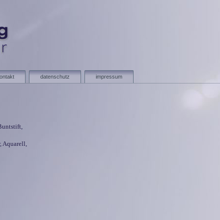
ontakt
datenschutz
impressum
untstift,
 Aquarell,