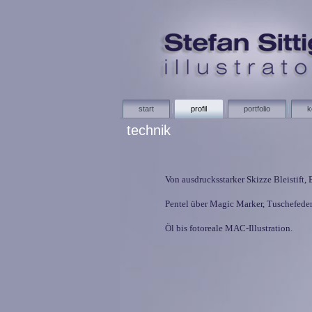
start
profil
portfolio
k
technik
Von ausdrucksstarker Skizze Bleistift, B
Pentel über Magic Marker, Tuschefeder,
Öl bis fotoreale MAC-Illustration.